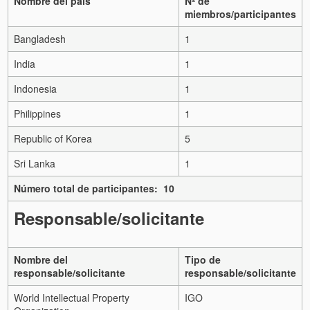
Nombre del país
Nº de
miembros/participantes
Bangladesh
1
India
1
Indonesia
1
Philippines
1
Republic of Korea
5
Sri Lanka
1
Número total de participantes: 10
Responsable/solicitante
Nombre del
Tipo de
responsable/solicitante
responsable/solicitante
World Intellectual Property
IGO