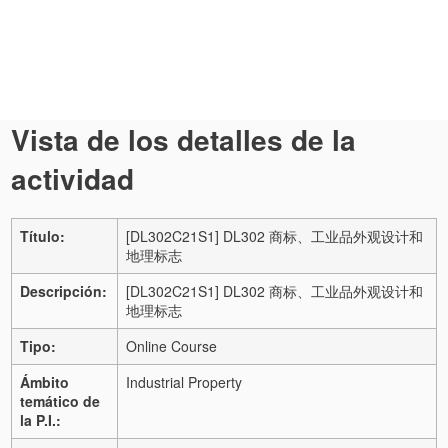
Vista de los detalles de la
actividad
Título:
[DL302C21S1] DL302 商标、工业品外观设计和
地理标志
Descripción:
[DL302C21S1] DL302 商标、工业品外观设计和
地理标志
Tipo:
Online Course
Ámbito
Industrial Property
temático de
la P.I.: