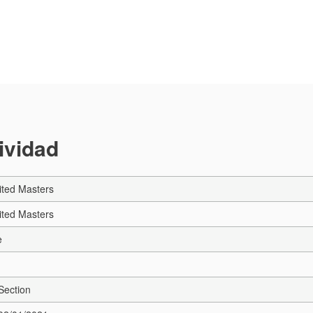
tividad
ited Masters
ited Masters
e
Section