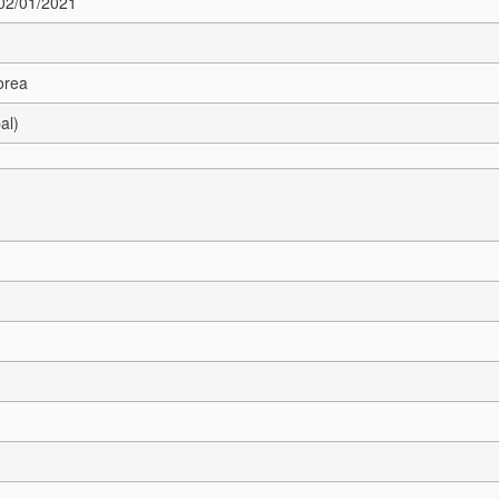
 02/01/2021
orea
al)