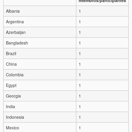
miembros/participantes
Albania
1
Argentina
1
Azerbaijan
1
Bangladesh
1
Brazil
1
China
1
Colombia
1
Egypt
1
Georgia
1
India
1
Indonesia
1
Mexico
1