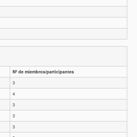
Nº de miembros/participantes
3
4
3
3
3