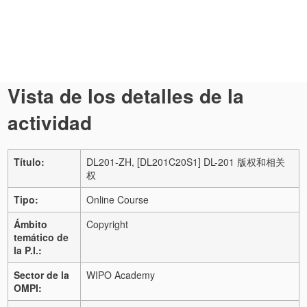
Vista de los detalles de la
actividad
Título:
DL201-ZH, [DL201C20S1] DL-201 版权和相关
权
Tipo:
Online Course
Ámbito
Copyright
temático de
la P.I.:
Sector de la
WIPO Academy
OMPI: