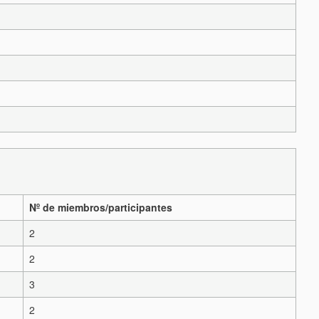
Nº de miembros/participantes
2
2
3
2