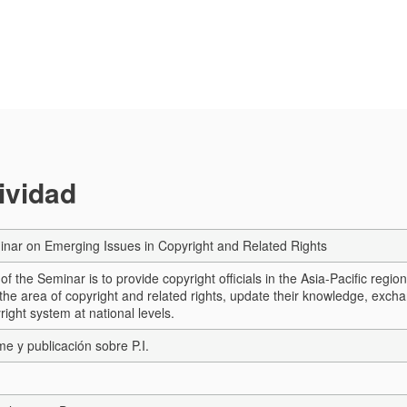
tividad
nar on Emerging Issues in Copyright and Related Rights
of the Seminar is to provide copyright officials in the Asia-Pacific regi
 the area of copyright and related rights, update their knowledge, exch
ight system at national levels.
me y publicación sobre P.I.