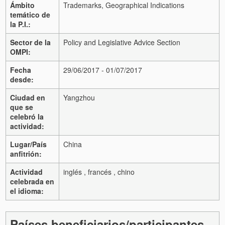
Ámbito
Trademarks, Geographical Indications
temático de
la P.I.:
Sector de la
Policy and Legislative Advice Section
OMPI:
Fecha
29/06/2017 - 01/07/2017
desde:
Ciudad en
Yangzhou
que se
celebró la
actividad:
Lugar/País
China
anfitrión:
Actividad
inglés , francés , chino
celebrada en
el idioma:
Países beneficiarios/participantes