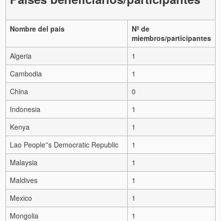
Nombre del país
Nº de
miembros/participantes
Algeria
1
Cambodia
1
China
0
Indonesia
1
Kenya
1
Lao People''s Democratic Republic
1
Malaysia
1
Maldives
1
Mexico
1
Mongolia
1