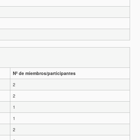
Nº de miembros/participantes
2
2
1
1
2