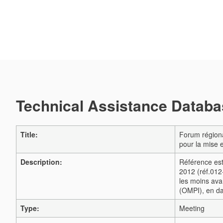
Technical Assistance Databas
Title:
Forum régional
pour la mise e
Description:
Référence est 
2012 (réf.012-
les moins avan
(OMPI), en da
Type:
Meeting