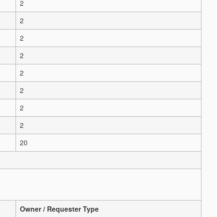
2
2
2
2
2
2
2
2
20
Owner / Requester Type