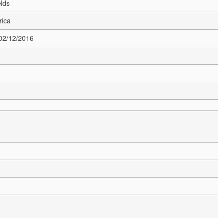
elds
rica
 02/12/2016