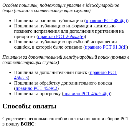
Особые пошлины, подлежащие уплате в Международное
бюро (только в соответствующих случаях)
Пошлина за раннюю публикацию (
правило PCT 48.4(a)
)
Пошлина за публикацию информации касательно
позднего исправления или дополнения притязания на
приоритет (
правило PCT 26
bis
.2(e)
)
Пошлина за публикацию просьбы об исправлении
ошибок, в которой было отказано (
правило PCT 91.3(d)
)
Пошлины за дополнительный международный поиск (только в
соответствующих случаях)
Пошлина за дополнительный поиск (
правило PCT
45
bis
.3
)
Пошлина за обработку дополнительного поиска
(
правило PCT 45
bis
.2
)
Пошлина за просрочку (
правило PCT 45
bis
.4(c)
)
Способы оплаты
Существует несколько способов оплаты пошлин и сборов PCT
в пользу
ВОИС
: