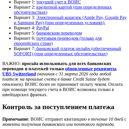
Вариант 1:
текущий счет в ВОИС
Вариант 2:
кредитной картой (при определенных
обстоятельствах)
Вариант 3:
Электронный кошелек (Apple Pay, Google Pay
и Samsung Pay) (при определенных условиях).
Вариант 4:
PayPal
Вариант 5:
банковским переводом
Вариант 6:
почтовым переводом (только для
европейских стран)
Вариант 7:
банковский платеж онлайн (обеспеченный
SOFORT) (при определенных обстоятельствах)
ВАЖНО:
просьба использовать для всех банковских
переводов и платежей только
обновленные реквизиты
UBS Switzerland
(начиная с 31 марта 2026 года любой
платеж на прошлые счета в банке Credit Suisse будет
отклонен)
. ВОИС более не принимает оплату чеком. Оплата
при помощи текущего счета в ВОИС возможна только в
швейцарских франках.
Контроль за поступлением платежа
Примечание
: ВОИС отправит квитанцию
в течение 10 дней с
момента получения банковского или почтового перевода.