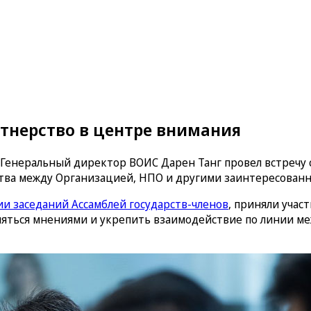
тнерство в центре внимания
Генеральный директор ВОИС Дарен Танг провел встречу
ства между Организацией, НПО и другими заинтересован
ии заседаний Ассамблей государств-членов
, приняли уча
няться мнениями и укрепить взаимодействие по линии м