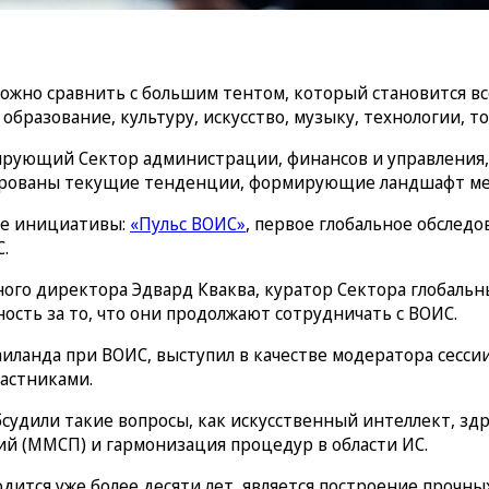
ожно сравнить с большим тентом, который становится все
бразование, культуру, искусство, музыку, технологии, т
рующий Сектор администрации, финансов и управления,
зированы текущие тенденции, формирующие ландшафт мер
ие инициативы:
«Пульс ВОИС»
, первое глобальное обслед
.
го директора Эдвард Кваква, куратор Сектора глобальны
ость за то, что они продолжают сотрудничать с ВОИС.
ланда при ВОИС, выступил в качестве модератора сессии
частниками.
бсудили такие вопросы, как искусственный интеллект, зд
ий (ММСП) и гармонизация процедур в области ИС.
ится уже более десяти лет, является построение прочн