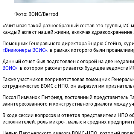
Фото: ВОИС/Berrod
«Учитывая такой разнообразный состав это группы, ИС м
каждый аспект нашей жизни, включая здравоохранение, о
Помощник Генерального директора Эндрю Стейнз, кури
«Визионеры ВОИС»
, в рамках которого были проанали
Данный отчет был подготовлен с опорой на две недавн
ВОИС»
, в котором рассматривается будущее ведомств ИС
Также участников поприветствовал помощник Генерально
сотрудничество ВОИС с НПО, он выразил им признательн
Посол Пимчанок Питфилд, постоянный представитель Таи
заинтересованного и конструктивного диалога между у
В ходе сессии вопросов и ответов представители НПО о
исполнителей, роль микро-, малых и средних предприят
Целью Партнерского диалога ВОИС–НПО, который провод