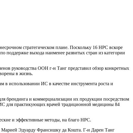
несрочном стратегическом плане. Поскольку 16 НРС вскоре
 по поддержке выхода наименее развитых стран из категории
ленов руководства ООН г-н Танг представил обзор конкретных
ворены в жизнь.
м в использовании ИС в качестве инструмента роста и
для брендинга и коммерциализации их продукции посредством
ти ИС для практикующих врачей традиционной медицины 84
еские и эффективные методы, на благо НРС.
 Марией Эдуарду Франсишку да Кошта. Г-н Дарен Танг