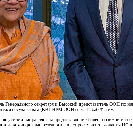
ль Генерального секретаря и Высокий представитель ООН по на
щимся государствам (КВПНРМ ООН) г-жа Рабаб Фатима
льше усилий направляет на предоставление более значимой и с
ой на конкретные результаты, в вопросах использования ИС в к