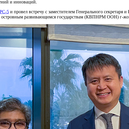
рений и инноваций.
РС-5
и провел встречу с заместителем Генерального секретаря 
м островным развивающимся государствам (КВПНРМ ООН) г-жо