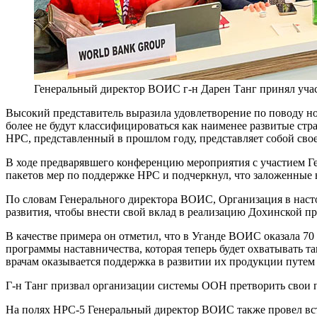
Генеральный директор ВОИС г-н Дарен Танг принял уча
Высокий представитель выразила удовлетворение по поводу но
более не будут классифицироваться как наименее развитые ст
НРС, представленный в прошлом году, представляет собой сво
В ходе предварявшего конференцию мероприятия с участием Г
пакетов мер по поддержке НРС и подчеркнул, что заложенные
По словам Генерального директора ВОИС, Организация в наст
развития, чтобы внести свой вклад в реализацию Дохинской п
В качестве примера он отметил, что в Уганде ВОИС оказала 
программы наставничества, которая теперь будет охватывать
врачам оказывается поддержка в развитии их продукции путем
Г-н Танг призвал организации системы ООН претворить свои п
На полях НРС-5 Генеральный директор ВОИС также провел вс