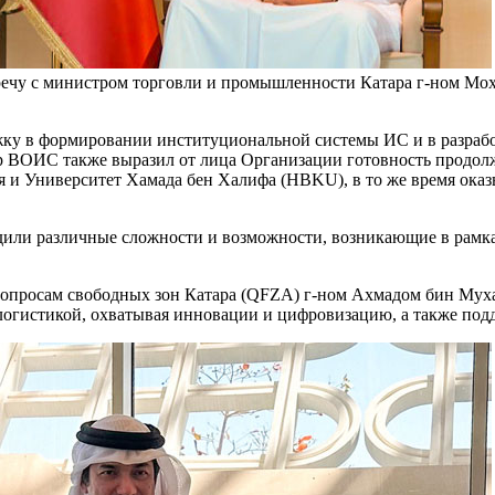
речу с министром торговли и промышленности Катара г-ном Мо
ржку в формировании институциональной системы ИС и в разраб
ор ВОИС также выразил от лица Организации готовность продо
ия и Университет Хамада бен Халифа (HBKU), в то же время о
или различные сложности и возможности, возникающие в рамка
о вопросам свободных зон Катара (QFZA) г-ном Ахмадом бин М
 логистикой, охватывая инновации и цифровизацию, а также по