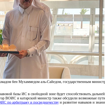
хмадом бен Мухаммедом аль-Сайедом, государственным министр
равовой базы ИС в свободной зоне будет способствовать дальне
ор ВОИС и катарский министр также обсудили возможные пути 
ИС по арбитражу и посредничеству
и развитие навыков и знани