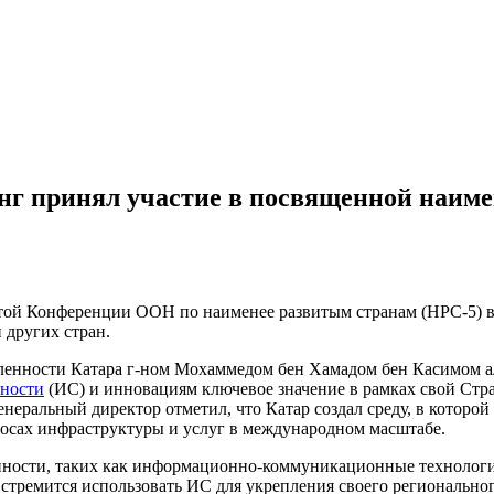
г принял участие в посвященной наиме
ой Конференции ООН по наименее развитым странам (НРС-5) во в
 других стран.
шленности Катара г-ном Мохаммедом бен Хамадом бен Касимом 
нности
(ИС) и инновациям ключевое значение в рамках свой Стра
енеральный директор отметил, что Катар создал среду, в котор
осах инфраструктуры и услуг в международном масштабе.
ности, таких как информационно-коммуникационные технологии
стремится использовать ИС для укрепления своего региональног