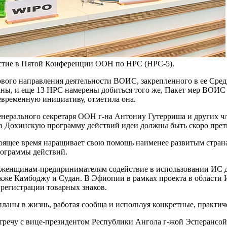
стие в Пятой Конференции ООН по НРС (НРС-5).
вого направления деятельности ВОИС, закрепленного в ее Сред
раны, и еще 13 НРС намерены добиться того же, Пакет мер ВОИС
евременную инициативу, отметила она.
енерального секретаря ООН г-на Антониу Гутерриша и других ч
 в Дохинскую программу действий идеи должны быть скоро прет
оящее время наращивает свою помощь наименее развитым страна
рограммы действий.
70 женщинам-предпринимателям содействие в использовании ИС 
 также Камбоджу и Судан. В Эфиопии в рамках проекта в облас
 регистрации товарных знаков.
ланы в жизнь, работая сообща и используя конкретные, практич
тречу с вице-президентом Республики Ангола г-жой Эсперансой