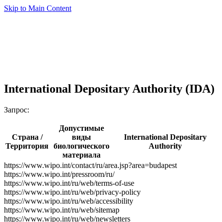
Skip to Main Content
International Depositary Authority (IDA)
Запрос:
Допустимые
Страна /
виды
International Depositary
Территория
биологического
Authority
материала
https://www.wipo.int/contact/ru/area.jsp?area=budapest
https://www.wipo.int/pressroom/ru/
https://www.wipo.int/ru/web/terms-of-use
https://www.wipo.int/ru/web/privacy-policy
https://www.wipo.int/ru/web/accessibility
https://www.wipo.int/ru/web/sitemap
https://www.wipo.int/ru/web/newsletters