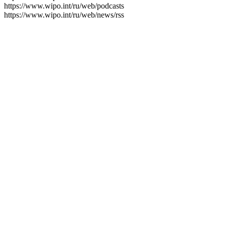
https://www.wipo.int/ru/web/podcasts
https://www.wipo.int/ru/web/news/rss