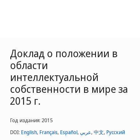
Доклад о положении в
области
интеллектуальной
собственности в мире за
2015 г.
Год издания: 2015
DOI:
English
,
Français
,
Español
,
عربي
,
中文
,
Русский