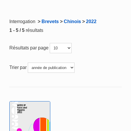
Interrogation
>
Brevets
>
Chinois
>
2022
1 - 5 / 5
résultats
Résultats par page
Trier par