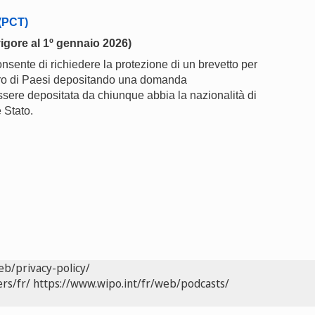
 (PCT)
igore al 1º gennaio 2026)
consente di richiedere la protezione di un brevetto per
ro di Paesi depositando una domanda
ssere depositata da chiunque abbia la nazionalità di
 Stato.
eb/privacy-policy/
rs/fr/
https://www.wipo.int/fr/web/podcasts/