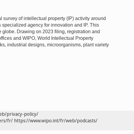
 survey of intellectual property (IP) activity around
 specialized agency for innovation and IP. This
e globe. Drawing on 2023 filing, registration and
offices and WIPO, World Intellectual Property
rks, industrial designs, microorganisms, plant variety
eb/privacy-policy/
rs/fr/
https://www.wipo.int/fr/web/podcasts/