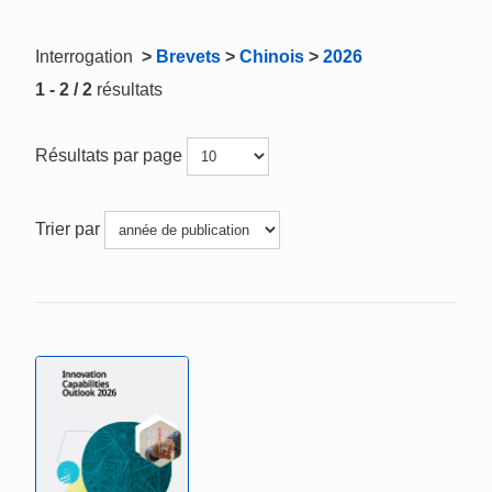
Interrogation
>
Brevets
>
Chinois
>
2026
1 - 2 / 2
résultats
Résultats par page
Trier par