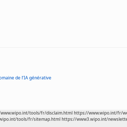
omaine de l’IA générative
/www.wipo.int/tools/fr/disclaim.html
https://www.wipo.int/fr/w
wipo.int/tools/fr/sitemap.html
https://www3.wipo.int/newslette