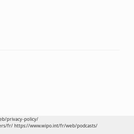
eb/privacy-policy/
rs/fr/
https://www.wipo.int/fr/web/podcasts/