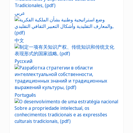
عربي
中文
Русский
Português