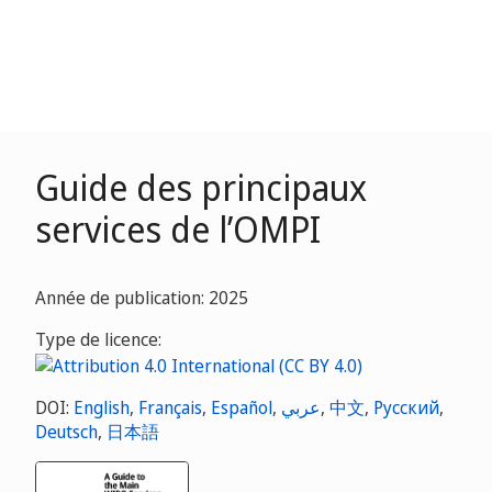
Guide des principaux
services de l’OMPI
Année de publication: 2025
Type de licence:
DOI:
English
,
Français
,
Español
,
عربي
,
中文
,
Русский
,
Deutsch
,
日本語