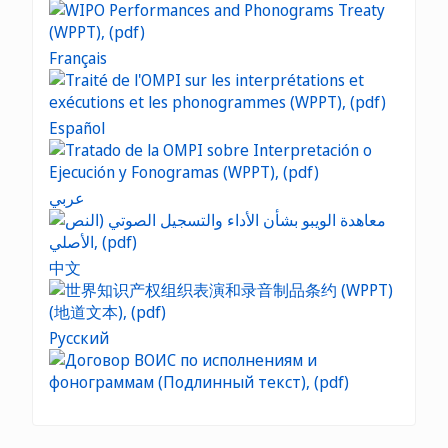
Français
Español
عربي
中文
Русский