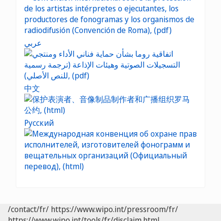
عربي
中文
Русский
/contact/fr/
https://www.wipo.int/pressroom/fr/
https://www.wipo.int/tools/fr/disclaim.html