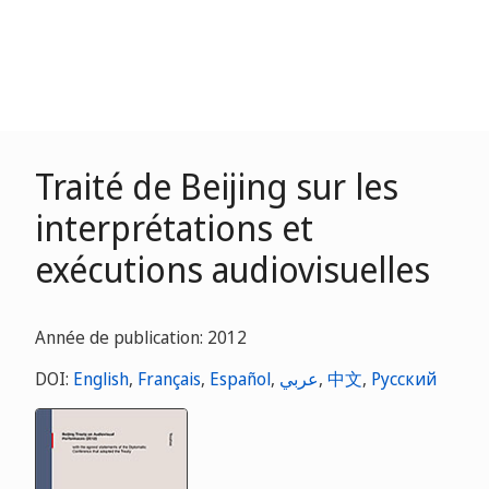
Traité de Beijing sur les
interprétations et
exécutions audiovisuelles
Année de publication: 2012
DOI:
English
,
Français
,
Español
,
عربي
,
中文
,
Русский