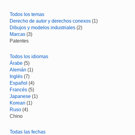
Todos los temas
Derecho de autor y derechos conexos
(1)
Dibujos y modelos industriales
(2)
Marcas
(3)
Patentes
Todos los idiomas
Árabe
(5)
Alemán
(1)
Inglés
(7)
Español
(4)
Francés
(5)
Japanese
(1)
Korean
(1)
Ruso
(4)
Chino
Todas las fechas