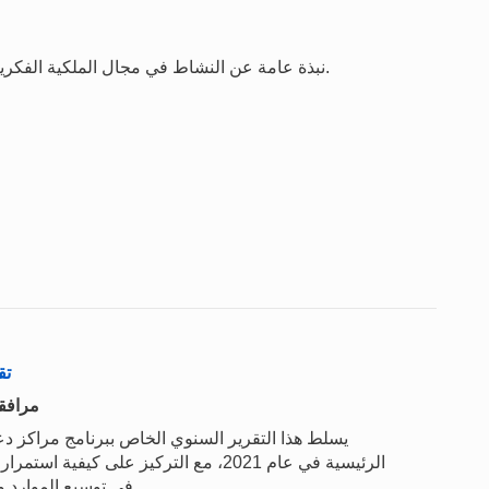
نبذة عامة عن النشاط في مجال الملكية الفكرية استنادا إلى آخر سنة تتوافر بشأنها الإحصاءات الكاملة.
تق
مرافقة
يسلط هذا التقرير السنوي الخاص ببرنامج مراكز دعم 
في توسيع الموارد والخدمات وتطويرها لتلبية احتياجات المبتكرين المحليين.