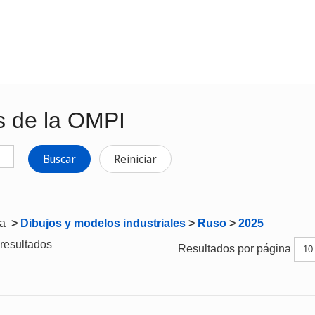
s de la OMPI
Buscar
Reiniciar
ta
>
Dibujos y modelos industriales
>
Ruso
>
2025
resultados
Resultados por página