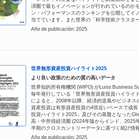
済圏で最もイノベーションが行われているのかを
ン・パフォーマンスのランキングを公開してイ
当てています。また世界の「科学技術クラスター
Año de publicación: 2025
世界無形資産投資ハイライト2025
より良い政策のための質の高いデータ
世界知的所有権機関 (WIPO) がLuiss Busines
毎年発行している「世界無形資産投資ハイライト」 (World In
によると、2008年以降、経済的逆風やビジネ
資産投資は有形資産投資の4倍近いペースで成
投資ハイライト2025」及びその基盤となったGlobal INT
高・中所得経済圏 (2024年版からインド、20
半期のクロスカントリーデータに基づく統計情
Año de publicación: 2025