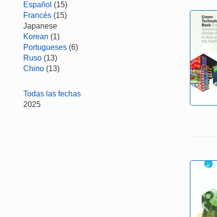
Español
(15)
Francés
(15)
Japanese
Korean
(1)
Portugueses
(6)
Ruso
(13)
Chino
(13)
Todas las fechas
2025