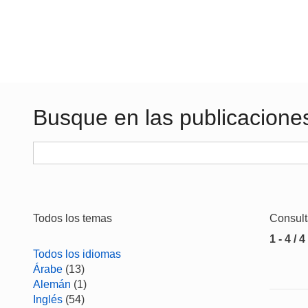
Busque en las publicacione
Todos los temas
Consul
1 - 4 / 4
Todos los idiomas
Árabe
(13)
Alemán
(1)
Inglés
(54)