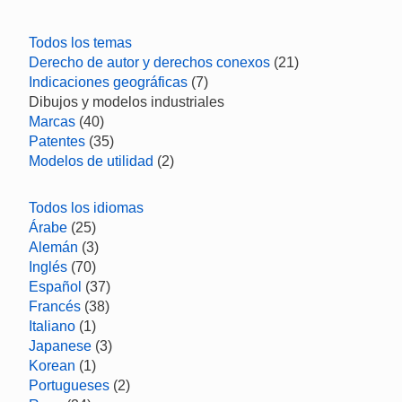
Todos los temas
Derecho de autor y derechos conexos
(21)
Indicaciones geográficas
(7)
Dibujos y modelos industriales
Marcas
(40)
Patentes
(35)
Modelos de utilidad
(2)
Todos los idiomas
Árabe
(25)
Alemán
(3)
Inglés
(70)
Español
(37)
Francés
(38)
Italiano
(1)
Japanese
(3)
Korean
(1)
Portugueses
(2)