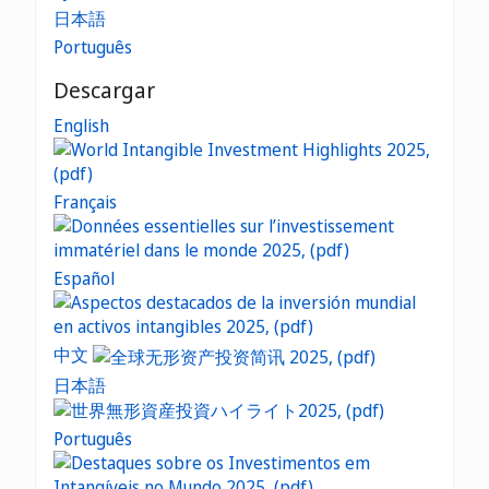
日本語
Português
Descargar
English
Français
Español
中文
日本語
Português