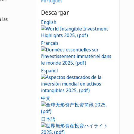
Português
Descargar
 las
English
Français
Español
中文
日本語