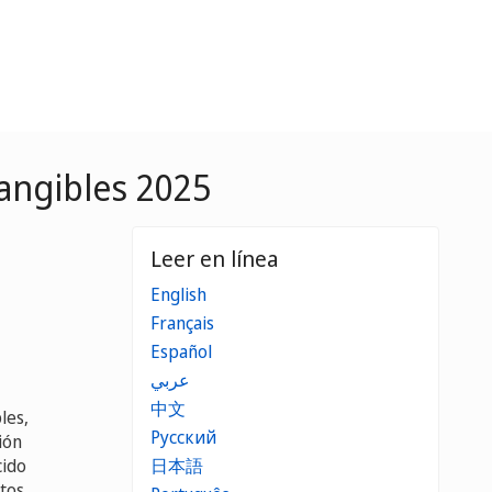
tangibles 2025
Leer en línea
English
Français
Español
عربي
中文
les,
Русский
ión
cido
日本語
ntos