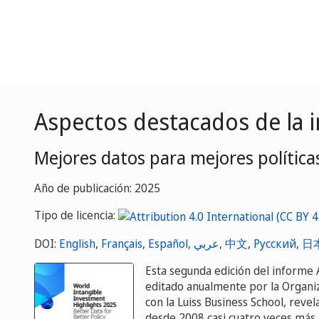
Aspectos destacados de la i
Mejores datos para mejores política
Año de publicación: 2025
Tipo de licencia:
DOI:
English
,
Français
,
Español
,
عربي
,
中文
,
Русский
,
日
Esta segunda edición del informe 
editado anualmente por la Organiz
con la Luiss Business School, reve
desde 2008 casi cuatro veces más r