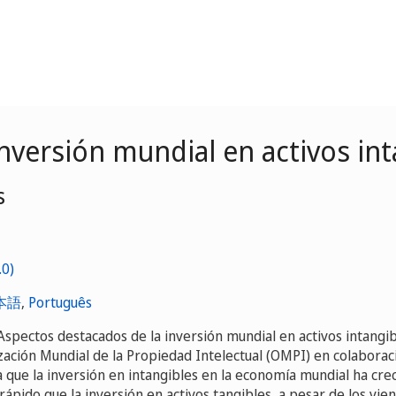
nversión mundial en activos in
s
本語
,
Português
Aspectos destacados de la inversión mundial en activos intangib
ación Mundial de la Propiedad Intelectual (OMPI) en colaborac
la que la inversión en intangibles en la economía mundial ha cre
ápido que la inversión en activos tangibles, a pesar de los vie