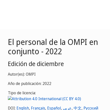
El personal de la OMPI en
conjunto - 2022
Edición de diciembre
Autor(es): OMPI
Año de publicación: 2022
Tipo de licencia:
DOI:
English
,
Français
,
Español
,
عربي
,
中文
,
Русский