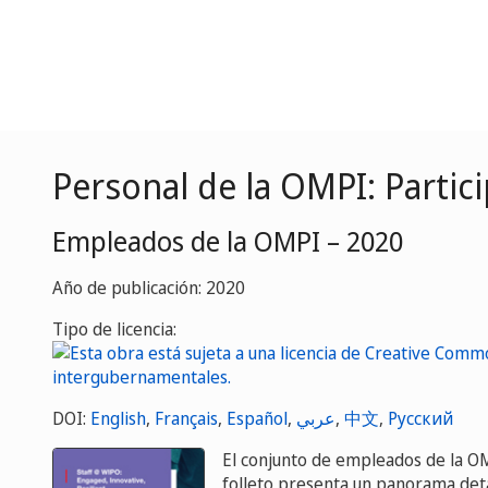
Personal de la OMPI: Partici
Empleados de la OMPI – 2020
Año de publicación: 2020
Tipo de licencia:
DOI:
English
,
Français
,
Español
,
عربي
,
中文
,
Русский
El conjunto de empleados de la OM
folleto presenta un panorama deta