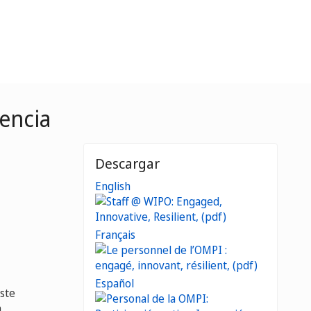
iencia
Descargar
English
Français
Español
Este
n