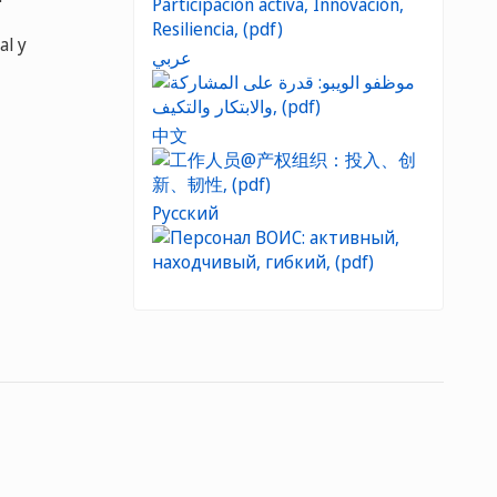
al y
عربي
中文
Русский