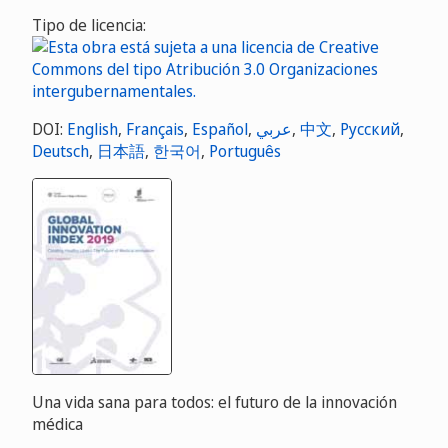
Tipo de licencia:
DOI:
English
,
Français
,
Español
,
عربي
,
中文
,
Русский
,
Deutsch
,
日本語
,
한국어
,
Português
Una vida sana para todos: el futuro de la innovación
médica