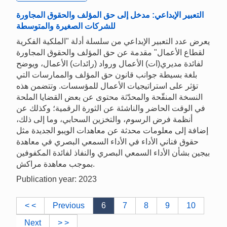
التعبير الإبداعي: مدخل إلى حق المؤلف والحقوق المجاورة
للشركات الصغيرة والمتوسطة
يعرض عدد التعبير الإبداعي من سلسلة أدلة "الملكية الفكرية
لقطاع الأعمال" مقدمة عن حق المؤلف والحقوق المجاورة
لفائدة مديري(ات) الأعمال ورواد (رائدات) الأعمال، ويوضح
بلغة بسيطة جوانب قانون حق المؤلف والممارسات التي
تؤثر على استراتيجيات الأعمال للمؤسسات. وتتضمن هذه
النسخة المنقّحة والمحدّثة محتوى عن بعض القضايا الملحة
في الوقت الحاضر والناشئة عن الثورة الرقمية؛ وكذلك عن
أنظمة فرض الرسوم، والتخزين السحابي، وما إلى ذلك،
إضافة إلى معلومات محدثة عن معاهدات الويبو الجديدة مثل
حقوق فناني الأداء في الأداء السمعي البصري في معاهدة
بيجين بشأن الأداء السمعي البصري والنفاذ لفائدة المكفوفين
بموجب معاهدة مراكش.
Publication year: 2023
< <
Previous
6
7
8
9
10
Next
> >