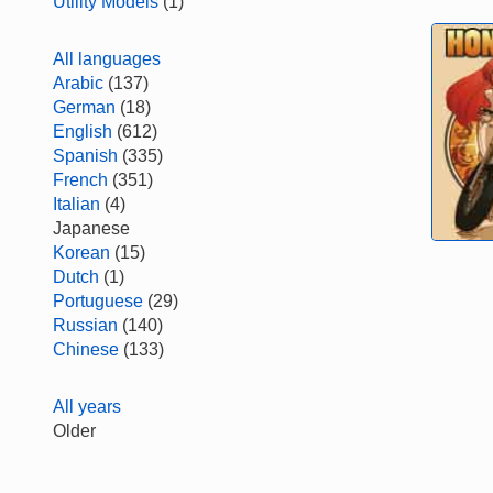
Utility Models
(1)
All languages
Arabic
(137)
German
(18)
English
(612)
Spanish
(335)
French
(351)
Italian
(4)
Japanese
Korean
(15)
Dutch
(1)
Portuguese
(29)
Russian
(140)
Chinese
(133)
All years
Older