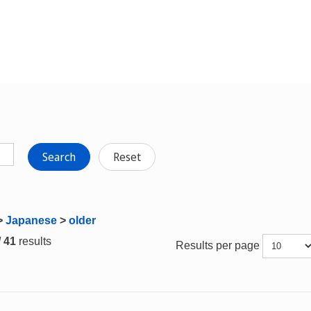
Search
Reset
>
Japanese
>
older
/ 41
results
Results per page