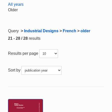
All years
Older
Query
>
Industrial Designs
>
French
>
older
21 - 28 / 28
results
Results per page
Sort by