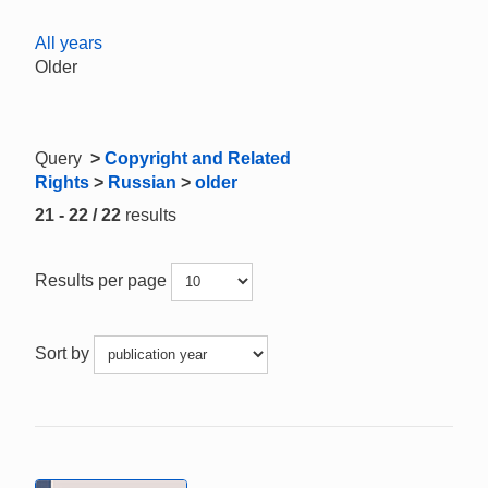
All years
Older
Query
>
Copyright and Related
Rights
>
Russian
>
older
21 - 22 / 22
results
Results per page
Sort by