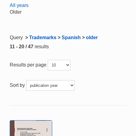
All years
Older
Query
>
Trademarks
>
Spanish
>
older
11 - 20 / 47
results
Results per page
Sort by