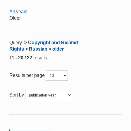
All years
Older
Query
>
Copyright and Related
Rights
>
Russian
>
older
11 - 20 / 22
results
Results per page
Sort by