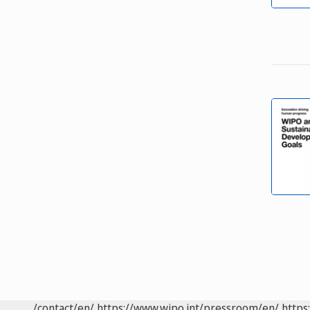
/contact/en/
https://www.wipo.int/pressroom/en/
https