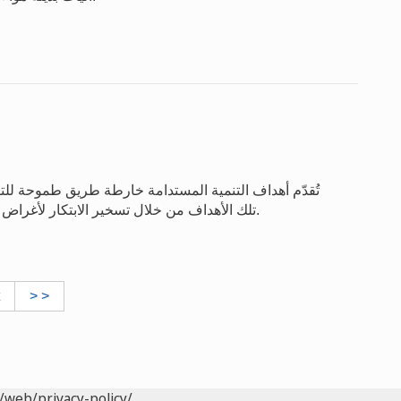
تُقدّم أهداف التنمية المستدامة خارطة طريق طموحة للت
تلك الأهداف من خلال تسخير الابتكار لأغراض التنمية الاقتصادية والاجتماعية والثقافية في كل البلدان.
> >
/web/privacy-policy/