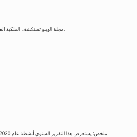
مجلة الويبو تستكشف الملكية الفكرية والإبداع والابتكار في الميدان على الصعيد العالمي.