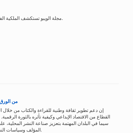
مجلة الويبو تستكشف الملكية الفكرية والإبداع والابتكار في الميدان على الصعيد العالمي.
من الورق 
إن دعم تطوير ثقافة وطنية للقراءة والكتاب من خلال ا
القطاع من الاقتصاد الإبداعي وكيفية تأثره بالثورة الرقمي
سيما في البلدان المهتمة بتعزيز صناعة النشر المحلية، 
المؤلف وسياسات النشر الأخرى على طريقة إبداع الكتب ونشرها واستهلاكها.