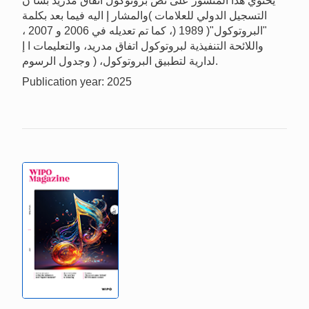
يحتوي هذا المنشور على نص بروتوكول اتفاق مدريد بشأ ن
التسجيل الدولي للعلامات )والمشار إ اليه فيما بعد بكلمة
"البروتوكول"( 1989 (، كما تم تعديله في 2006 و 2007 ،
واللائحة التنفيذية لبروتوكول اتفاق مدريد، والتعليمات ا إ
لدارية لتطبيق البروتوكول، ( وجدول الرسوم.
Publication year: 2025