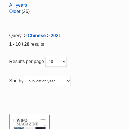
All years
Older
(26)
Query
>
Chinese
>
2021
1 - 10 / 26
results
Results per page
Sort by