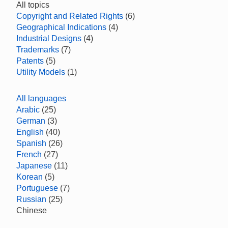
All topics
Copyright and Related Rights
(6)
Geographical Indications
(4)
Industrial Designs
(4)
Trademarks
(7)
Patents
(5)
Utility Models
(1)
All languages
Arabic
(25)
German
(3)
English
(40)
Spanish
(26)
French
(27)
Japanese
(11)
Korean
(5)
Portuguese
(7)
Russian
(25)
Chinese