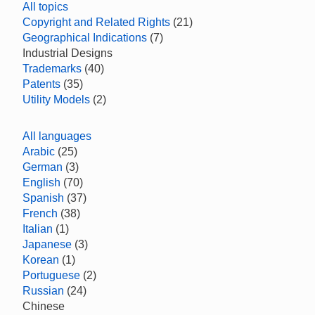
All topics
Copyright and Related Rights
(21)
Geographical Indications
(7)
Industrial Designs
Trademarks
(40)
Patents
(35)
Utility Models
(2)
All languages
Arabic
(25)
German
(3)
English
(70)
Spanish
(37)
French
(38)
Italian
(1)
Japanese
(3)
Korean
(1)
Portuguese
(2)
Russian
(24)
Chinese