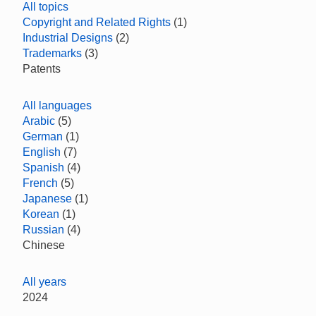
All topics
Copyright and Related Rights
(1)
Industrial Designs
(2)
Trademarks
(3)
Patents
All languages
Arabic
(5)
German
(1)
English
(7)
Spanish
(4)
French
(5)
Japanese
(1)
Korean
(1)
Russian
(4)
Chinese
All years
2024