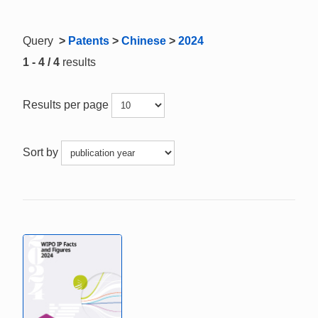
Query
>
Patents
>
Chinese
>
2024
1 - 4 / 4
results
Results per page
Sort by