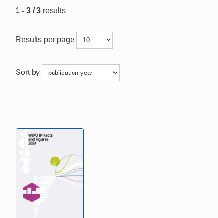
1 - 3 / 3
results
Results per page
Sort by